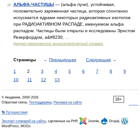
АЛЬФА-ЧАСТИЦЫ
— (альфа лучи), устойчивая,
20
положительно заряженная частица, которая спонтанно
испускается ядрами некоторых радиоактивных изотопов
при РАДИОАКТИВНОМ РАСПАДЕ, именуемом альфа
распадом. Частицы были открыты и исследованы Эрнстом
Резерфордом, а&#8230; …
Научно-технический энциклопедический словарь
Страницы
←
Предыдущая
Следующая
→
1
2
3
4
5
6
7
8
9
10
11
12
13
© Академик, 2000-2026
18+
Обратная связь:
Техподдержка
,
Реклама на сайте
👣 Путешествия
Экспорт словарей на сайты
, сделанные на PHP,
Joomla,
Drupal,
WordPress, MODx.