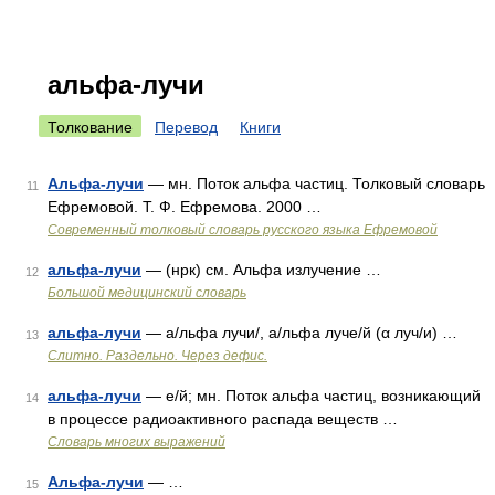
альфа-лучи
Толкование
Перевод
Книги
Альфа-лучи
— мн. Поток альфа частиц. Толковый словарь
11
Ефремовой. Т. Ф. Ефремова. 2000 …
Современный толковый словарь русского языка Ефремовой
альфа-лучи
— (нрк) см. Альфа излучение …
12
Большой медицинский словарь
альфа-лучи
— а/льфа лучи/, а/льфа луче/й (α луч/и) …
13
Слитно. Раздельно. Через дефис.
альфа-лучи
— е/й; мн. Поток альфа частиц, возникающий
14
в процессе радиоактивного распада веществ …
Словарь многих выражений
Альфа-лучи
— …
15