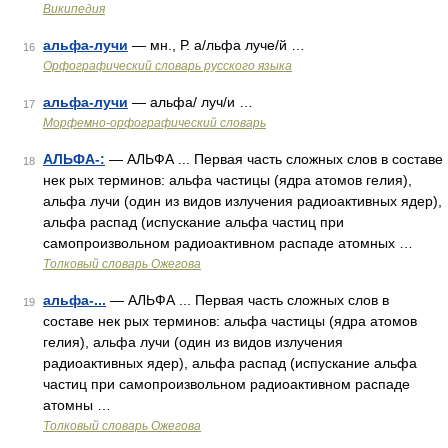
Википедия
альфа-лучи
— мн., Р. а/льфа луче/й …
16
Орфографический словарь русского языка
альфа-лучи
— альфа/ луч/и …
17
Морфемно-орфографический словарь
АЛЬФА-:
— АЛЬФА ... Первая часть сложных слов в составе
18
нек рых терминов: альфа частицы (ядра атомов гелия),
альфа лучи (один из видов излучения радиоактивных ядер),
альфа распад (испускание альфа частиц при
самопроизвольном радиоактивном распаде атомных …
Толковый словарь Ожегова
альфа-...
— АЛЬФА ... Первая часть сложных слов в
19
составе нек рых терминов: альфа частицы (ядра атомов
гелия), альфа лучи (один из видов излучения
радиоактивных ядер), альфа распад (испускание альфа
частиц при самопроизвольном радиоактивном распаде
атомны …
Толковый словарь Ожегова